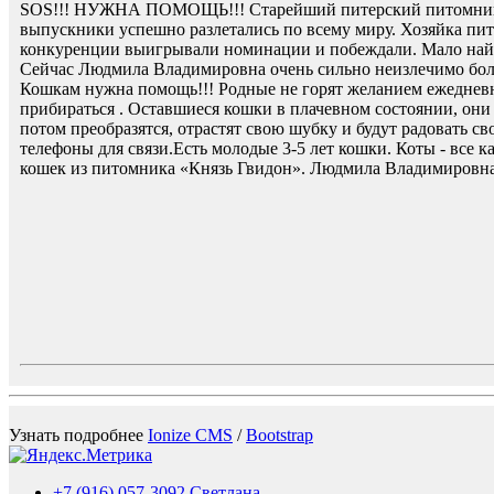
SOS!!! НУЖНА ПОМОЩЬ!!! Старейший питерский питомник «К
выпускники успешно разлетались по всему миру. Хозяйка п
конкуренции выигрывали номинации и побеждали. Мало найдет
Сейчас Людмила Владимировна очень сильно неизлечимо боль
Кошкам нужна помощь!!! Родные не горят желанием ежедневн
прибираться . Оставшиеся кошки в плачевном состоянии, они
потом преобразятся, отрастят свою шубку и будут радовать с
телефоны для связи.Есть молодые 3-5 лет кошки. Коты - все 
кошек из питомника «Князь Гвидон». Людмила Владимировна
Узнать подробнее
Ionize CMS
/
Bootstrap
+7 (916) 057-3092 Светлана