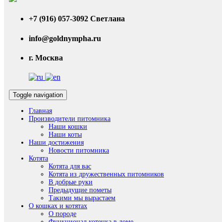
+7 (916) 057-3092 Светлана
info@goldnympha.ru
г. Москва
Toggle navigation
Главная
Производители питомника
Наши кошки
Наши коты
Наши достижения
Новости питомника
Котята
Котята для вас
Котята из дружественных питомников
В добрые руки
Предыдущие пометы
Такими мы вырастаем
О кошках и котятах
О породе
Функционал котенка в доме