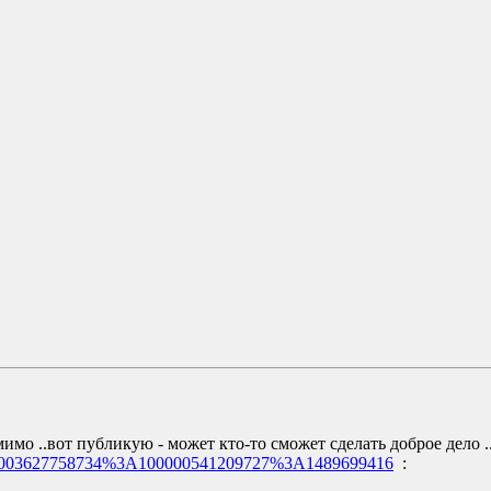
имо ..вот публикую - может кто-то сможет сделать доброе дело 
t=100003627758734%3A100000541209727%3A1489699416
: