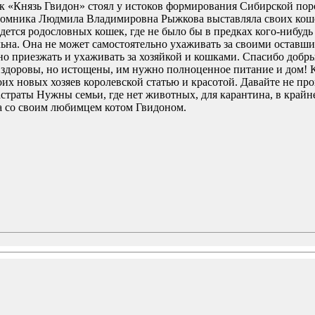
нязь Гвидон» стоял у истоков формирования Сибирской породы
итомника Людмила Владимировна Рыжкова выставляла своих коше
ся родословных кошек, где не было бы в предках кого-нибудь 
на. Она не может самостоятельно ухаживать за своими оставши
о приезжать и ухаживать за хозяйкой и кошками. Спасибо добры
 здоровы, но истощены, им нужно полноценное питание и дом! 
воих новых хозяев королевской статью и красотой. Давайте не п
кастраты Нужны семьи, где нет животных, для карантина, в край
 со своим любимцем котом Гвидоном.